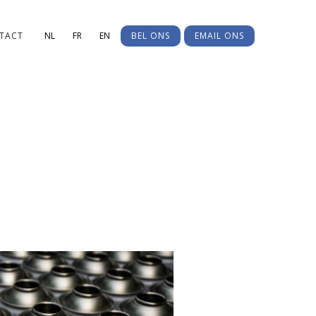
TACT
NL
FR
EN
BEL ONS
EMAIL ONS